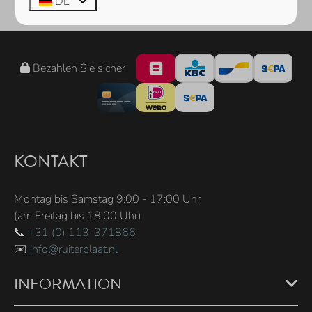
DE
Bezahlen Sie sicher
KONTAKT
Montag bis Samstag 9:00 - 17:00 Uhr
(am Freitag bis 18:00 Uhr)
📞
+31 (0) 113-371866
✉️
info@ruiterplaat.nl
INFORMATION