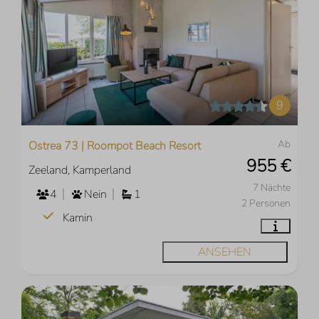
9
Ab
Ostrea 73 | Roompot Beach Resort
955 €
Zeeland, Kamperland
7 Nächte
4
Nein
1
2 Personen
Kamin
ANSEHEN