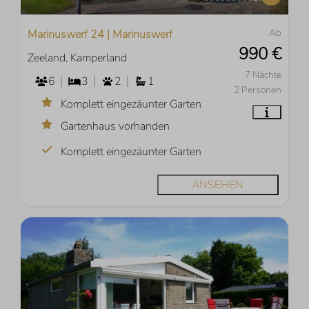
Ab
Marinuswerf 24 | Marinuswerf
990 €
Zeeland, Kamperland
7 Nächte
6
3
2
1
2 Personen
Komplett eingezäunter Garten
Gartenhaus vorhanden
Komplett eingezäunter Garten
ANSEHEN