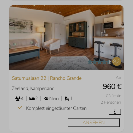
9,3
Ab
Saturnuslaan 22 | Rancho Grande
960 €
Zeeland, Kamperland
7 Nächte
4
2
Nein
1
2 Personen
Komplett eingezäunter Garten
ANSEHEN