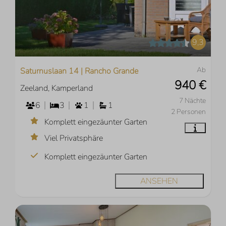
9,3
Ab
Saturnuslaan 14 | Rancho Grande
940 €
Zeeland, Kamperland
7 Nächte
6
3
1
1
2 Personen
Komplett eingezäunter Garten
Viel Privatsphäre
Komplett eingezäunter Garten
ANSEHEN