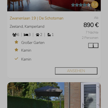
9,4
Ab
Zwanenlaan 19 | De Schotsman
890 €
Zeeland, Kamperland
7 Nächte
6
3
2
1
2 Personen
Großer Garten
Kamin
Kamin
ANSEHEN