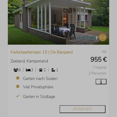
8,9
Ab
Kwikstaartenlaan 15 | De Banjaard
955 €
Zeeland, Kamperland
7 Nächte
6
3
2
1
2 Personen
Garten nach Süden
Viel Privatsphäre
Garten in Südlage
ANSEHEN