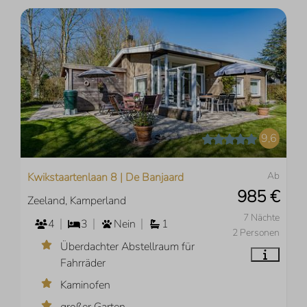
9,6
Ab
Kwikstaartenlaan 8 | De Banjaard
985 €
Zeeland, Kamperland
7 Nächte
4
3
Nein
1
2 Personen
Überdachter Abstellraum für
Fahrräder
Kaminofen