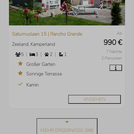
Ab
Saturnuslaan 15 | Rancho Grande
990 €
Zeeland, Kamperland
7 Nächte
5
3
2
1
2 Personen
Großer Garten
Sonnige Terrasse
Kamin
ANSEHEN
MEHR ERGEBNISSE (98)