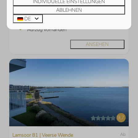
INDIVIDUELLE EINSTELLUNGEN
7 Nächte
Direkt am Veerse Meer
ABLEHNEN
2 Personen
DE
Blick über das Veerse Meer
Aufzug vorhanden
ANSEHEN
9,7
Ab
Lamsoor 81 | Veerse Wende