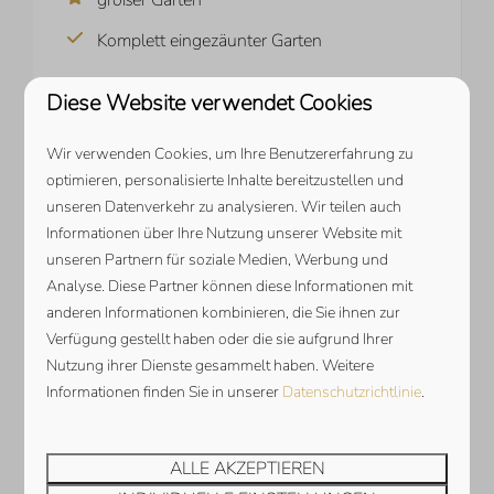
großer Garten
Komplett eingezäunter Garten
ANSEHEN
Diese Website verwendet Cookies
Wir verwenden Cookies, um Ihre Benutzererfahrung zu
optimieren, personalisierte Inhalte bereitzustellen und
unseren Datenverkehr zu analysieren. Wir teilen auch
Informationen über Ihre Nutzung unserer Website mit
unseren Partnern für soziale Medien, Werbung und
Analyse. Diese Partner können diese Informationen mit
anderen Informationen kombinieren, die Sie ihnen zur
Verfügung gestellt haben oder die sie aufgrund Ihrer
Nutzung ihrer Dienste gesammelt haben. Weitere
Informationen finden Sie in unserer
Datenschutzrichtlinie
.
Ab
Lamsoor 29 | Veerse Wende (copy)
1.146 €
Zeeland, Arnemuiden
ALLE AKZEPTIEREN
986 €
4
2
Nein
2