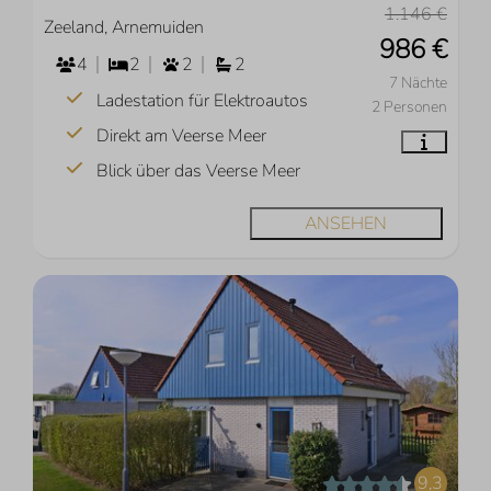
1.146 €
Zeeland, Arnemuiden
986 €
4
2
2
2
7 Nächte
Ladestation für Elektroautos
2 Personen
Direkt am Veerse Meer
Blick über das Veerse Meer
ANSEHEN
9,3