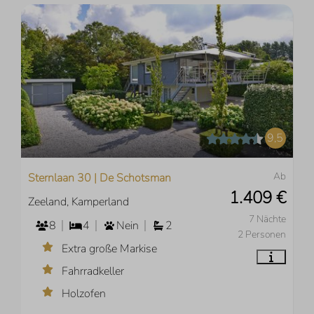
9,5
Ab
Sternlaan 30 | De Schotsman
1.409 €
Zeeland, Kamperland
7 Nächte
8
4
Nein
2
2 Personen
Extra große Markise
Fahrradkeller
Holzofen