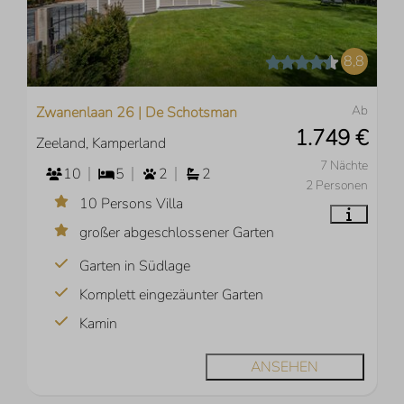
8,8
Ab
Zwanenlaan 26 | De Schotsman
1.749 €
Zeeland, Kamperland
7 Nächte
10
5
2
2
2 Personen
10 Persons Villa
großer abgeschlossener Garten
Garten in Südlage
Komplett eingezäunter Garten
Kamin
ANSEHEN