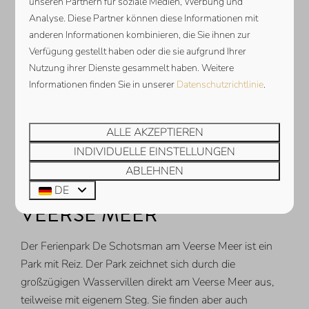
unseren Partnern für soziale Medien, Werbung und
2 Personen
Analyse. Diese Partner können diese Informationen mit
Südterrasse
anderen Informationen kombinieren, die Sie ihnen zur
Holzofen
Verfügung gestellt haben oder die sie aufgrund Ihrer
Komplett eingezäunter Garten
Nutzung ihrer Dienste gesammelt haben. Weitere
Informationen finden Sie in unserer
Datenschutzrichtlinie
.
Kamin
ANSEHEN
ALLE AKZEPTIEREN
INDIVIDUELLE EINSTELLUNGEN
ABLEHNEN
FASZINATION AUF DEM
DE
VEERSE MEER
Der Ferienpark De Schotsman am Veerse Meer ist ein
Park mit Reiz. Der Park zeichnet sich durch die
großzügigen Wasservillen direkt am Veerse Meer aus,
teilweise mit eigenem Steg. Sie finden aber auch