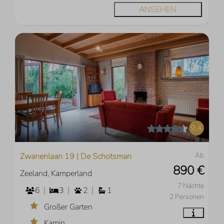
ANSEHEN
9,4
Ab
Zwanenlaan 19 | De Schotsman
890 €
Zeeland, Kamperland
7 Nächte
6
3
2
1
2 Personen
Großer Garten
Kamin