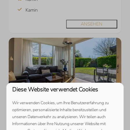
Kamin
ANSEHEN
Diese Website verwendet Cookies
8,6
Wir verwenden Cookies, um Ihre Benutzererfahrung zu
Ab
Zwanenlaan 13 | De Schotsman
optimieren, personalisierte Inhalte bereitzustellen und
1.050 €
unseren Datenverkehr zu analysieren. Wir teilen auch
Zeeland, Kamperland
Informationen über Ihre Nutzung unserer Website mit
7 Nächte
6
3
2
1