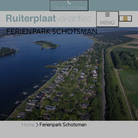
+31 (0)113-371866
MENÜ
FERIENPARK SCHOTSMAN
Home
Ferienpark Schotsman