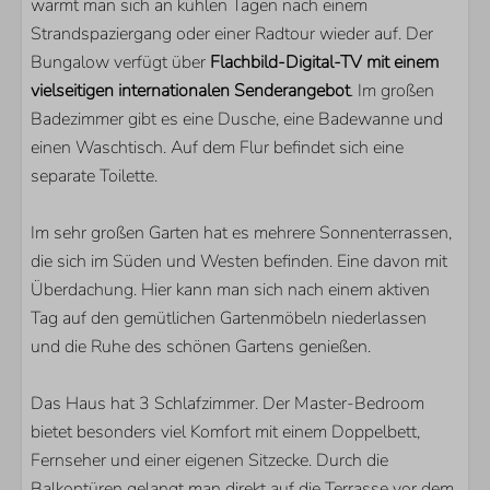
PARKEN
wärmt man sich an kühlen Tagen nach einem
Strandspaziergang oder einer Radtour wieder auf. Der
Ruiterplaat
Bungalow verfügt über
Flachbild-Digital-TV mit einem
vielseitigen internationalen Senderangebot
. Im großen
SCHLAFZIMMER
Badezimmer gibt es eine Dusche, eine Badewanne und
einen Waschtisch. Auf dem Flur befindet sich eine
Anzahl Einzelbetten: 4
separate Toilette.
Anzahl Doppelbetten: 1
Anzahl Schlafzimmer mit Fernseher: 1
Im sehr großen Garten hat es mehrere Sonnenterrassen,
die sich im Süden und Westen befinden. Eine davon mit
WOHNBEREICH
Überdachung. Hier kann man sich nach einem aktiven
Flatscreen TV
Tag auf den gemütlichen Gartenmöbeln niederlassen
Zusätzliche ausländische Kanäle
und die Ruhe des schönen Gartens genießen.
Gaskamin
Das Haus hat 3 Schlafzimmer. Der Master-Bedroom
bietet besonders viel Komfort mit einem Doppelbett,
Fernseher und einer eigenen Sitzecke. Durch die
Balkontüren gelangt man direkt auf die Terrasse vor dem