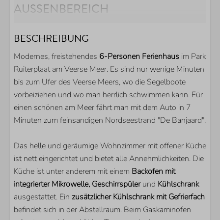
AUSSENBEREICH
Parkplatz direkt am Haus
BESCHREIBUNG
Garten
Geschützter Hinterhof
Modernes, freistehendes
6-Personen Ferienhaus
im Park
Terrasse
Ruiterplaat am Veerse Meer. Es sind nur wenige Minuten
Überdachte Terrasse
bis zum Ufer des Veerse Meers, wo die Segelboote
vorbeiziehen und wo man herrlich schwimmen kann. Für
KÜCHE
einen schönen am Meer fährt man mit dem Auto in 7
Minuten zum feinsandigen Nordseestrand "De Banjaard".
Kühlschrank
Kombi-Mikrowelle
Das helle und geräumige Wohnzimmer mit offener Küche
Geschirrspülmaschine
ist nett eingerichtet und bietet alle Annehmlichkeiten. Die
Küche ist unter anderem mit einem
Backofen mit
LAGE
integrierter Mikrowelle, Geschirrspüler
und
Kühlschrank
ausgestattet. Ein
Nur wenige Gehminuten vom Veerse Meer entfernt
zusätzlicher Kühlschrank mit Gefrierfach
befindet sich in der Abstellraum. Beim Gaskaminofen