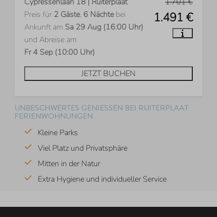
Cypressenlaan 18 | Ruiterplaat
1.701 €
Preis für
2 Gäste
,
6 Nächte
bei
1.491 €
Ankunft am
Sa 29 Aug (16:00 Uhr)
und Abreise am
Fr 4 Sep (10:00 Uhr)
JETZT BUCHEN
UNBESCHWERTES GENIESSEN BEI RUITERPLAAT F
ERIENWOHNUNGEN
Kleine Parks
Viel Platz und Privatsphäre
Mitten in der Natur
Extra Hygiene und individueller Service