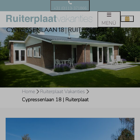
+31 (0)113-371866
MENÜ
CYPRESSENLAAN 18 | RUITERPLAAT
Home
Ruiterplaat Vakanties
Cypressenlaan 18 | Ruiterplaat