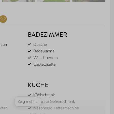
9,2
BADEZIMMER
lraum
Dusche
Badewanne
Waschbecken
Gästetoilette
KÜCHE
Kühlschrank
Zeig mehr ↓
Separate Gefreirschrank
arten
Nespresso Kaffeemachine