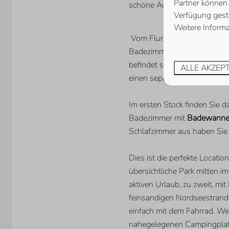
Partner können 
schöne Aussicht über den s
Verfügung geste
Weitere Informa
Vom Flur aus erreichen Sie 
Badezimmer mit
bodengleic
befindet sich eine separate 
ALLE AKZEP
einen separaten Gefrierschra
Im ersten Stock finden Sie 
Badezimmer mit
Badewann
Schlafzimmer aus haben Sie 
Dies ist die perfekte Locati
übersichtliche Park mitten i
aktiven Urlaub, zu zweit, mi
feinsandigen Nordseestrand 
einfach mit dem Fahrrad. We
nahegelegenen Campingplatz,