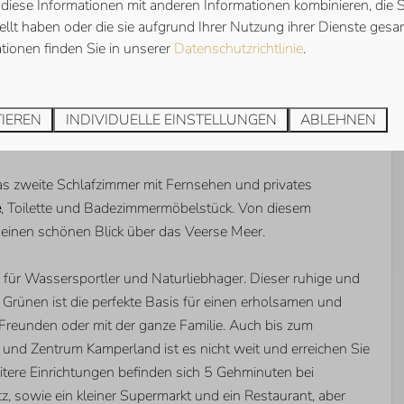
diese Informationen mit anderen Informationen kombinieren, die S
chönen Garten.
llt haben oder die sie aufgrund Ihrer Nutzung ihrer Dienste ges
tionen finden Sie in unserer
Datenschutzrichtlinie
.
das erste Schlafzimmer mit 3 Betten und Fernsehen und ein
her Dusche
und Badezimmermöbelstück. Auf dem Flur
Gästetoilette. Im Abstellraum finden Sie eine Waschmaschine,
TIEREN
INDIVIDUELLE EINSTELLUNGEN
ABLEHNEN
nk und eine separate Mikrowelle.
das zweite Schlafzimmer mit Fernsehen und privates
e
, Toilette und Badezimmermöbelstück. Von diesem
einen schönen Blick über das Veerse Meer.
on für Wassersportler und Naturliebhager. Dieser ruhige und
m Grünen ist die perfekte Basis für einen erholsamen und
t Freunden oder mit der ganze Familie. Auch bis zum
und Zentrum Kamperland ist es nicht weit und erreichen Sie
itere Einrichtungen befinden sich 5 Gehminuten bei
 sowie ein kleiner Supermarkt und ein Restaurant, aber