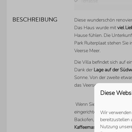
Terrasse
BESCHREIBUNG
Diese wunderschön renovierte
Das Haus wurde mit
viel Li
LAGE
Hause fühlen. Die Unterkunft
Park Ruiterplaat stehen Sie
Nur wenige Gehminuten 
Veerse Meer.
Meer entfernt
Ruhige Lage
Die Villa befindet sich auf
Dank der
Lage auf der Südwe
SCHLAFZIMMER
Sonne. Von der zweite etwas
das Veerse Meer! Hier könn
Anzahl Einzelbetten: 3
Diese Websi
Anzahl Doppelbetten: 1
Anzahl Schlafzimmer mit 
Wenn Sie die Terrassentüre
eingerichtete Wohnzimmer. D
Wir verwenden C
bereitzustellen
Backofen, Geschirrspüler, e
Nutzung unsere
Kaffeemaschine
ausgestatte