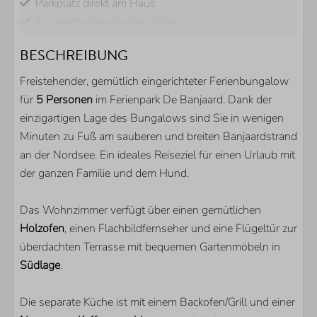
Parkplatz direkt am Haus
Komplett eingezäunter Garten
Überdachte Terrasse
BESCHREIBUNG
KÜCHE
Freistehender, gemütlich eingerichteter Ferienbungalow
für
5 Personen
im Ferienpark De Banjaard. Dank der
Kühlschrank mit Gefrierfach
einzigartigen Lage des Bungalows sind Sie in wenigen
Nespresso Kaffeemachine
Minuten zu Fuß am sauberen und breiten Banjaardstrand
Backofen/Grill
an der Nordsee. Ein ideales Reiseziel für einen Urlaub mit
der ganzen Familie und dem Hund.
LAGE
Das Wohnzimmer verfügt über einen gemütlichen
Nur wenige Gehminuten vom Banjaardstrand entfernt
Holzofen
Ruhige Lage
, einen Flachbildfernseher und eine Flügeltür zur
überdachten Terrasse mit bequemen Gartenmöbeln in
PARKEN
Südlage
.
De Banjaard
Die separate Küche ist mit einem Backofen/Grill und einer