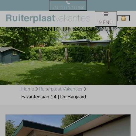
+31 (0)113-371866
MENÜ
FAZANTENLAAN 14 | DE BANJAARD
Home
Ruiterplaat Vakanties
Fazantenlaan 14 | De Banjaard