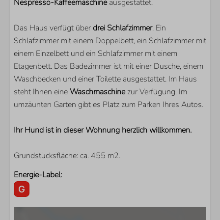
Nespresso-Kaffeemaschine
ausgestattet.
SCHLAFZIMMER
Das Haus verfügt über
drei Schlafzimmer
. Ein
Anzahl Einzelbetten: 1
Schlafzimmer mit einem Doppelbett, ein Schlafzimmer mit
Anzahl Doppelbetten: 1
einem Einzelbett und ein Schlafzimmer mit einem
Anzahl der Etagenbetten: 1
Etagenbett. Das Badezimmer ist mit einer Dusche, einem
Waschbecken und einer Toilette ausgestattet. Im Haus
WOHNBEREICH
steht Ihnen eine
Waschmaschine
zur Verfügung. Im
Flatscreen TV
umzäunten Garten gibt es Platz zum Parken Ihres Autos.
Zusätzliche ausländische Kanäle
Holzkamin
Ihr Hund ist in dieser Wohnung herzlich willkommen.
Grundstücksfläche: ca. 455 m2.
Energie-Label: