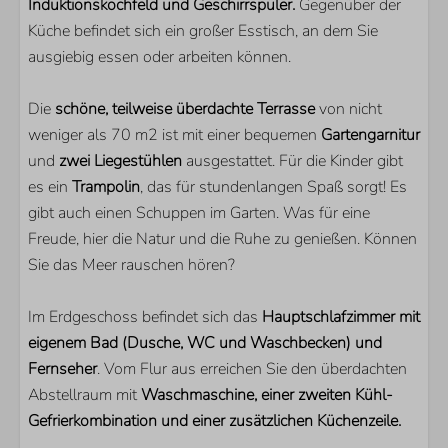
Induktionskochfeld und Geschirrspüler.
Gegenüber der
Trampolin
Küche befindet sich ein großer Esstisch, an dem Sie
ausgiebig essen oder arbeiten können.
KÜCHE
Die
schöne, teilweise überdachte Terrasse
von nicht
Kühlschrank
weniger als 70 m2 ist mit einer bequemen
Gartengarnitur
Kühlschrank mit Gefrierfach
und
zwei Liegestühlen
ausgestattet. Für die Kinder gibt
Nespresso Kaffeemachine
es ein
Trampolin
, das für stundenlangen Spaß sorgt! Es
Filterkaffeemaschine
gibt auch einen Schuppen im Garten. Was für eine
Backofen
Freude, hier die Natur und die Ruhe zu genießen. Können
Kombi-Mikrowelle
Sie das Meer rauschen hören?
Geschirrspülmaschine
Im Erdgeschoss befindet sich das
Hauptschlafzimmer mit
LAGE
eigenem Bad (Dusche, WC und Waschbecken) und
Fernseher
Nur wenige Gehminuten vom Banjaardstrand entfernt
. Vom Flur aus erreichen Sie den überdachten
Abstellraum mit
Waschmaschine, einer zweiten Kühl-
PARKEN
Gefrierkombination und einer zusätzlichen Küchenzeile.