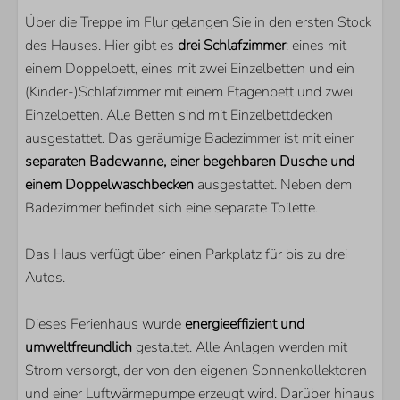
De Banjaard
Über die Treppe im Flur gelangen Sie in den ersten Stock
des Hauses. Hier gibt es
drei Schlafzimmer
: eines mit
SCHLAFZIMMER
einem Doppelbett, eines mit zwei Einzelbetten und ein
(Kinder-)Schlafzimmer mit einem Etagenbett und zwei
Anzahl Einzelbetten: 6
Einzelbetten. Alle Betten sind mit Einzelbettdecken
Anzahl Doppelbetten: 1
ausgestattet. Das geräumige Badezimmer ist mit einer
Anzahl der Etagenbetten: 1
separaten Badewanne, einer begehbaren Dusche und
Anzahl Schlafzimmer mit Fernseher: 1
einem Doppelwaschbecken
ausgestattet. Neben dem
Badezimmer befindet sich eine separate Toilette.
WOHNBEREICH
Smart TV
Das Haus verfügt über einen Parkplatz für bis zu drei
Zusätzliche ausländische Kanäle
Autos.
Holzkamin
Dieses Ferienhaus wurde
energieeffizient und
umweltfreundlich
gestaltet. Alle Anlagen werden mit
Strom versorgt, der von den eigenen Sonnenkollektoren
und einer Luftwärmepumpe erzeugt wird. Darüber hinaus