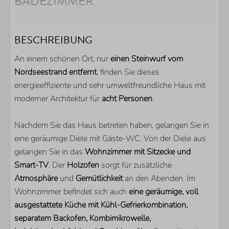
BADEZIMMER
Dusche
Badewanne
BESCHREIBUNG
Toilette
An einem schönen Ort, nur
einen Steinwurf vom
Waschbecken
Nordseestrand entfernt
, finden Sie dieses
Doppelwaschbecken
energieeffiziente und sehr umweltfreundliche Haus mit
Gästetoilette
moderner Architektur für
acht Personen
.
AUSSENBEREICH
Nachdem Sie das Haus betreten haben, gelangen Sie in
Parkplatz direkt am Haus
eine geräumige Diele mit Gäste-WC. Von der Diele aus
Abstellraum für Fahrräder
gelangen Sie in das
Wohnzimmer mit Sitzecke und
Garten
Smart-TV
. Der
Holzofen
sorgt für zusätzliche
Dichter Garten
Atmosphäre
und
Gemütlichkeit
an den Abenden. Im
Teilweise umzäunter Garten
Wohnzimmer befindet sich auch
eine geräumige, voll
Terrasse
ausgestattete Küche mit Kühl-Gefrierkombination,
Überdachte Terrasse
separatem Backofen, Kombimikrowelle,
Gartenhaus