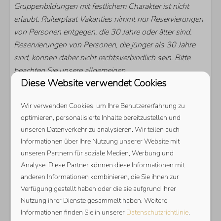
Gruppenbildungen mit festlichem Charakter ist nicht
erlaubt. Ruiterplaat Vakanties nimmt nur Reservierungen
von Personen entgegen, die 30 Jahre oder älter sind.
Reservierungen von Personen, die jünger als 30 Jahre
sind, können daher nicht rechtsverbindlich sein. Bitte
beachten Sie unsere allgemeinen
Diese Website verwendet Cookies
Geschäftsbedingungen, die für diese Reservierung
gelten.
Wir verwenden Cookies, um Ihre Benutzererfahrung zu
Energie-Label:
optimieren, personalisierte Inhalte bereitzustellen und
unseren Datenverkehr zu analysieren. Wir teilen auch
Informationen über Ihre Nutzung unserer Website mit
unseren Partnern für soziale Medien, Werbung und
Analyse. Diese Partner können diese Informationen mit
anderen Informationen kombinieren, die Sie ihnen zur
Verfügung gestellt haben oder die sie aufgrund Ihrer
Nutzung ihrer Dienste gesammelt haben. Weitere
Informationen finden Sie in unserer
Datenschutzrichtlinie
.