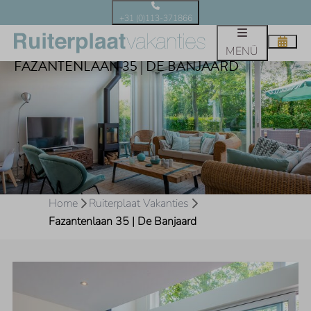
+31 (0)113-371866
MENÜ
FAZANTENLAAN 35 | DE BANJAARD
Home
Ruiterplaat Vakanties
Fazantenlaan 35 | De Banjaard