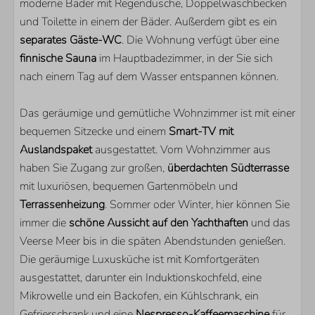
moderne Bäder mit Regendusche, Doppelwaschbecken
KÜCHE
und Toilette in einem der Bäder. Außerdem gibt es ein
separates Gäste-WC
Kühlschrank
. Die Wohnung verfügt über eine
finnische Sauna
Separate Gefreirschrank
im Hauptbadezimmer, in der Sie sich
nach einem Tag auf dem Wasser entspannen können.
Nespresso Kaffeemachine
Backofen
Das geräumige und gemütliche Wohnzimmer ist mit einer
Kombi-Mikrowelle
bequemen Sitzecke und einem
Mikrowelle
Smart-TV mit
Auslandspaket
Geschirrspülmaschine
ausgestattet. Vom Wohnzimmer aus
haben Sie Zugang zur großen,
überdachten Südterrasse
LAGE
mit luxuriösen, bequemen Gartenmöbeln und
Terrassenheizung
. Sommer oder Winter, hier können Sie
Direkt am Veerse Meer
immer die
schöne Aussicht auf den Yachthaften
und das
In der Marina
Veerse Meer bis in die späten Abendstunden genießen.
In 2. Stock
Die geräumige Luxusküche ist mit Komfortgeräten
ausgestattet, darunter ein Induktionskochfeld, eine
PARKEN
Mikrowelle und ein Backofen, ein Kühlschrank, ein
Gefrierschrank und eine
Nespresso-Kaffeemaschine
für