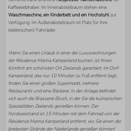
Résidence Marina Kamperland
Kaffeeliebhaber. Im Innenabstellraum stehen eine
Waschmaschine, ein Kinderbett und ein Hochstuhl
zur
SCHLAFZIMMER
Verfügung. Im Außenabstellraum ist Platz für Ihre
Anzahl Einzelbetten: 6
(elektrischen) Fahrräder.
WOHNBEREICH
Wenn Sie einen Urlaub in einer der Luxuswohnungen
Smart TV
der Résidence Marina Kamperland buchen, ist Ihnen
Zusätzliche ausländische Kanäle
Komfort am schönsten Ort Zeelands garantiert. Im Dorf
Fußbodenheizung
Kamperland, das nur 10 Minuten zu Fuß entfernt liegt,
finden Sie einen großen Supermarkt, mehrere
Restaurants und eine Bäckerei. In der Anlage befindet
sich auch die Brasserie Blush, in der Sie die kulinarischen
Spezialitäten Zeelands genießen können. Der
Nordseestrand ist 15 Minuten mit dem Fahrrad von der
Résidence Marina Kamperland entfernt, wo Sie einen der
breitesten Strände der Niederlande genießen können!