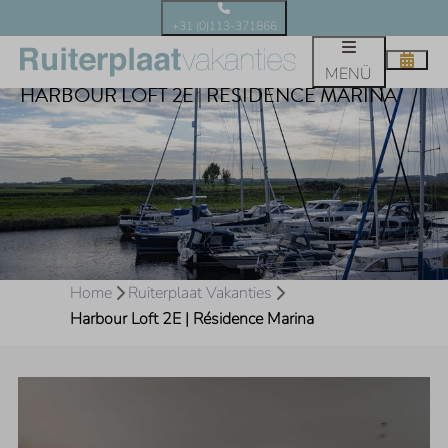
+31 (0)113-371866
MENÜ
HARBOUR LOFT 2E | RÉSIDENCE MARINA
Home
Ruiterplaat Vakanties
Harbour Loft 2E | Résidence Marina