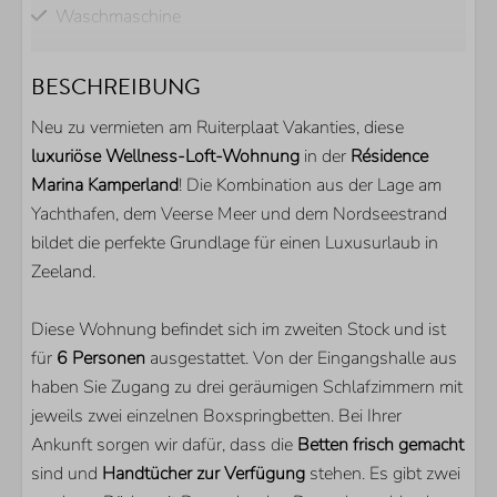
Waschmaschine
W-LAN (kostenlos)
Rauchfrei
BESCHREIBUNG
BADEZIMMER
Neu zu vermieten am Ruiterplaat Vakanties, diese
luxuriöse Wellness-Loft-Wohnung
in der
Résidence
Dusche
Marina Kamperland
! Die Kombination aus der Lage am
Toilette
Yachthafen, dem Veerse Meer und dem Nordseestrand
Doppelwaschbecken
bildet die perfekte Grundlage für einen Luxusurlaub in
Gästetoilette
Zeeland.
AUSSENBEREICH
Diese Wohnung befindet sich im zweiten Stock und ist
für
6 Personen
ausgestattet. Von der Eingangshalle aus
Parkplatz direkt am Haus
haben Sie Zugang zu drei geräumigen Schlafzimmern mit
Abstellraum für Fahrräder
jeweils zwei einzelnen Boxspringbetten. Bei Ihrer
Überdachte Terrasse
Ankunft sorgen wir dafür, dass die
Betten frisch gemacht
Terrassenheizung
sind und
Handtücher zur Verfügung
stehen. Es gibt zwei