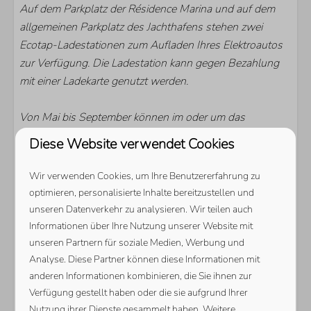
Auf dem Parkplatz der Résidence Marina und auf dem
allgemeinen Parkplatz des Jachthafens stehen zwei
Ecotap-Ladestationen zum Aufladen Ihres Elektroautos
zur Verfügung. Die Ladestation kann gegen Bezahlung
mit einer Ladekarte genutzt werden.
Von Mai bis September können im oder um das
Hafengebiet herum Veranstaltungen organisiert werden.
Diese Website verwendet Cookies
Möchten Sie wissen, welche Veranstaltung während
Ihres Aufenthalts stattfinden wird? Schauen Sie auf
Wir verwenden Cookies, um Ihre Benutzererfahrung zu
unsere
Veranstaltungsseite
.
optimieren, personalisierte Inhalte bereitzustellen und
unseren Datenverkehr zu analysieren. Wir teilen auch
Energie-Label:
Informationen über Ihre Nutzung unserer Website mit
unseren Partnern für soziale Medien, Werbung und
Analyse. Diese Partner können diese Informationen mit
anderen Informationen kombinieren, die Sie ihnen zur
Verfügung gestellt haben oder die sie aufgrund Ihrer
Nutzung ihrer Dienste gesammelt haben. Weitere