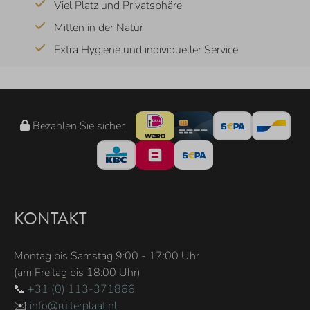
Viel Platz und Privatsphäre
Mitten in der Natur
Extra Hygiene und individueller Service
Bezahlen Sie sicher
KONTAKT
Montag bis Samstag 9:00 - 17:00 Uhr
(am Freitag bis 18:00 Uhr)
📞
+31 (0) 113-371866
✉️
info@ruiterplaat.nl