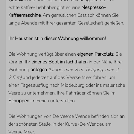
WOHNBEREICH
echte Kaffee-Liebhaber gibt es eine
Nespresso-
Smart TV
Kaffeemaschine
. Am gemütlichen Esstisch können Sie
Zusätzliche ausländische Kanäle
lange Abende mit Ihrer gesamten Gesellschaft genießen.
Fußbodenheizung
Ihr Haustier ist in dieser Wohnung willkommen!
Die Wohnung verfügt über einen
eigenen Parkplatz
. Sie
können Ihr
eigenes Boot im Jachthafen
in der Nähe Ihrer
Wohnung
anlegen
(Länge: max. 8 m. Tiefgang: max. 2 -
2,5 m)
und jederzeit auf das Veerse Meer fahren, um
einen Tagesausflug nach Middelburg oder ins malerische
Veere zu unternehmen. Ihre Fahrräder können Sie im
Schuppen
im Freien unterstellen.
Die Wohnungen von De Veerse Wende befinden sich an
der schönsten Stelle, in der Kurve (De Wende), am
Veerse Meer.