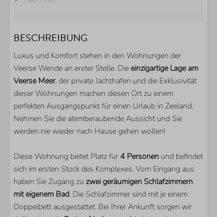
BADEZIMMER
BESCHREIBUNG
Dusche
Luxus und Komfort stehen in den Wohnungen der
Waschbecken
Veerse Wende an erster Stelle. Die
einzigartige Lage am
Gästetoilette
Veerse Meer
, der private Jachthafen und die Exklusivität
AUSSENBEREICH
dieser Wohnungen machen diesen Ort zu einem
perfekten Ausgangspunkt für einen Urlaub in Zeeland.
Parkplatz direkt am Haus
Nehmen Sie die atemberaubende Aussicht und Sie
Abstellraum für Fahrräder
werden nie wieder nach Hause gehen wollen!
Balkon
Eigener Bootssteg
Diese Wohnung bietet Platz für
4 Personen
und befindet
sich im ersten Stock des Komplexes. Vom Eingang aus
KÜCHE
haben Sie Zugang zu
zwei geräumigen Schlafzimmern
mit eigenem Bad
. Die Schlafzimmer sind mit je einem
Kühlschrank mit Gefrierfach
Doppelbett ausgestattet. Bei Ihrer Ankunft sorgen wir
Nespresso Kaffeemachine