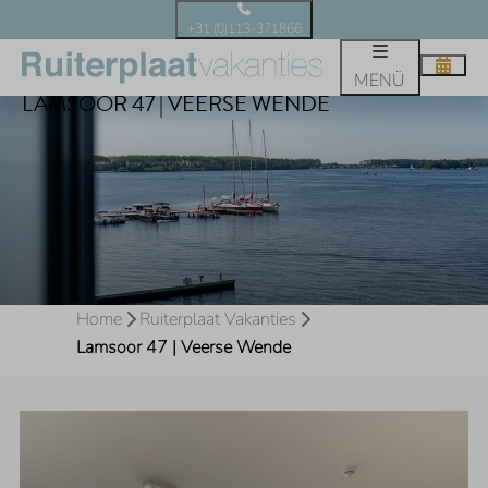
+31 (0)113-371866
MENÜ
LAMSOOR 47 | VEERSE WENDE
Home
Ruiterplaat Vakanties
Lamsoor 47 | Veerse Wende