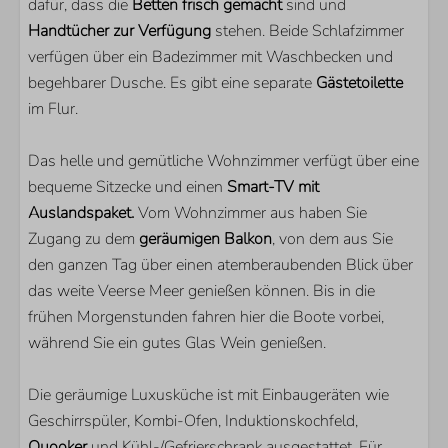
dafür, dass die
Betten frisch gemacht
sind und
Kombi-Mikrowelle
Handtücher zur Verfügung
stehen. Beide Schlafzimmer
Quooker
verfügen über ein Badezimmer mit Waschbecken und
begehbarer Dusche. Es gibt eine separate
Gästetoilette
LAGE
im Flur.
Direkt am Veerse Meer
Das helle und gemütliche Wohnzimmer verfügt über eine
Am Wasser
bequeme Sitzecke und einen
Ruhige Lage
Smart-TV mit
Auslandspaket.
Im 1. Stock
Vom Wohnzimmer aus haben Sie
Zugang zu dem
geräumigen Balkon
, von dem aus Sie
PARKEN
den ganzen Tag über einen atemberaubenden Blick über
das weite Veerse Meer genießen können. Bis in die
Veerse Wende
frühen Morgenstunden fahren hier die Boote vorbei,
während Sie ein gutes Glas Wein genießen.
SCHLAFZIMMER
Die geräumige Luxusküche ist mit Einbaugeräten wie
Anzahl Doppelbetten: 2
Geschirrspüler, Kombi-Ofen, Induktionskochfeld,
Quooker
und Kühl-/Gefrierschrank ausgestattet. Für