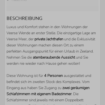
WELLNESS
BESCHREIBUNG
Regendusche
Luxus und Komfort stehen in den Wohnungen der
BADEZIMMER
Veerse Wende an erster Stelle. Die einzigartige Lage am
Veerse Meer, der
private Jachthafen
und die Exklusivität
Begehbare Dusche
dieser Wohnungen machen diesen Ort zu einem
Gästetoilette
perfekten Ausgangspunkt für einen Urlaub in Zeeland.
Nehmen Sie die
atemberaubende Aussicht
und Sie
AUSSENBEREICH
werden nie wieder nach Hause gehen wollen!
Parkplatz direkt am Haus
Diese Wohnung ist für
4 Personen
ausgestattet und
Abstellraum für Fahrräder
befindet sich im zweiten Stock des Komplexes. Vom
Terrasse
Eingang aus haben Sie Zugang zu
zwei geräumigen
Eigener Bootssteg
Schlafzimmern mit eigenem Badezimmer
. Die
Schlafzimmer sind jeweils mit einem Doppelbett
KÜCHE