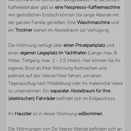
Schlafzimmer mit En-Suite Badezimmer: 2
Kaffeeliebhaber gibt es
eine Nespresso-Kaffeemaschine
.
Am gemütlichen Esstisch können Sie lange Abende mit
WOHNBEREICH
der ganzen Familie genießen. Eine
Waschmaschine
und
ein
Trockner
stehen im Abstellraum zur Verfügung.
Smart TV
Zusätzliche ausländische Kanäle
Die Wohnung verfügt über
einen Privatparkplatz
und
einen
eigenen Liegeplatz im Yachthafen
(Länge: max. 8
Meter, Tiefgang: max. 2 - 2,5 Meter). Hier können Sie Ihr
eigenes Boot an Ihrer Wohnung festmachen und
jederzeit auf das Veerse Meer fahren, um einen
Tagesausflug nach Middelburg oder ins malerische Veere
zu unternehmen. Ein
separater Abstellraum für Ihre
(elektrischen) Fahrräder
befindet sich im Erdgeschoss.
Ihr
Haustier
ist in dieser Wohnung
willkommen
.
Die Wohnungen von De Veerse Wende befinden sich an