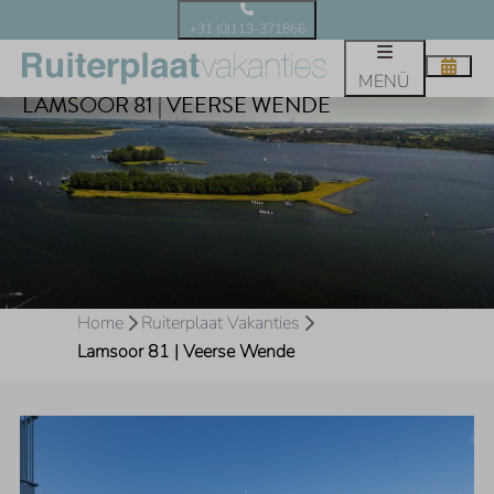
+31 (0)113-371866
MENÜ
LAMSOOR 81 | VEERSE WENDE
Home
Ruiterplaat Vakanties
Lamsoor 81 | Veerse Wende