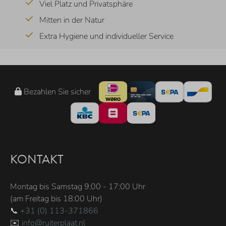
Viel Platz und Privatsphäre
Mitten in der Natur
Extra Hygiene und individueller Service
Bezahlen Sie sicher
KONTAKT
Montag bis Samstag 9:00 - 17:00 Uhr
(am Freitag bis 18:00 Uhr)
📞
+31 (0) 113-371866
✉️
info@ruiterplaat.nl