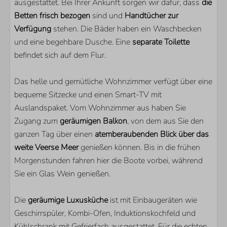
ausgestattet. Bei Ihrer Ankunft sorgen wir dafür, dass
die
Betten frisch bezogen
Kühlschrank mit Gefrierfach
sind und
Handtücher zur
Verfügung
Nespresso Kaffeemachine
stehen. Die Bäder haben ein Waschbecken
und eine begehbare Dusche. Eine
Geschirrspülmaschine
separate Toilette
befindet sich auf dem Flur.
Quooker
LAGE
Das helle und gemütliche Wohnzimmer verfügt über eine
bequeme Sitzecke und einen Smart-TV mit
Direkt am Veerse Meer
Auslandspaket. Vom Wohnzimmer aus haben Sie
Am Wasser
Zugang zum
geräumigen Balkon
, von dem aus Sie den
In 2. Stock
ganzen Tag über einen
atemberaubenden Blick über das
weite Veerse Meer
genießen können. Bis in die frühen
PARKEN
Morgenstunden fahren hier die Boote vorbei, während
Sie ein Glas Wein genießen.
Veerse Wende
Die
geräumige Luxusküche
ist mit Einbaugeräten wie
SCHLAFZIMMER
Geschirrspüler, Kombi-Ofen, Induktionskochfeld und
Anzahl Doppelbetten: 2
Kühlschrank mit Gefrierfach ausgestattet. Für die echten