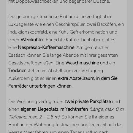
mit Doppelwaschbecken und begehbarer Dusche.
WOHNBEREICH
Smart TV
Die geräumige, luxuriöse Einbauküche verfügt über
Zusätzliche ausländische Kanäle
Luxusgeräte wie einen Geschirrspüler, zwei Backöfen, ein
Induktionskochfeld, eine Kühl-Gefrierkombination und
einen
Weinkühler
. Für echte Kaffee-Liebhaber gibt es
eine
Nespresso-Kaffeemaschine
. Am gemütlichen
Esstisch können Sie lange Abende mit Ihrer gesamten
Gesellschaft genießen. Eine
Waschmaschine
und ein
Trockner
stehen im Abstellraum zur Verfügung.
Außerdem gibt es einen
extra Abstellraum, in dem Sie
Fahrräder unterbringen können
.
Die Wohnung verfügt über
zwei private Parkplätze
und
einen
eigenen Liegeplatz im Yachthafen
(Länge: max. 8 m.
Tiefgang: max. 2 - 2,5 m)
. So können Sie Ihr eigenes
Boot an der Wohnung festmachen und jederzeit auf das
Veerse Meer fahren, um einen Tagesausflug nach