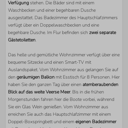
Verfügung
stehen. Die Bäder sind mit einem
Quooker
Waschbecken und einer begehbaren Dusche
Weinklimaschrank
ausgestattet. Das Badezimmer des Hauptschlafzimmers
verfügt über ein Doppelwaschbecken und eine
LAGE
begehbare Dusche. Im Flur befinden sich
zwei separate
Gästetoiletten
Direkt am Veerse Meer
.
Am Wasser
Das helle und gemütliche Wohnzimmer verfügt über eine
In 2. Stock
bequeme Sitzecke und einen Smart-TV mit
PARKEN
Auslandspaket. Vom Wohnzimmer aus gelangen Sie auf
den
geräumigen Balkon
mit Esstisch für 8 Personen. Hier
Veerse Wende
haben Sie den ganzen Tag über einen
atemberaubenden
Blick auf das weite Veerse Meer
. Bis in die frühen
SCHLAFZIMMER
Morgenstunden fahren hier die Boote vorbei, während
Sie ein Glas Wein genießen. Vom Wohnzimmer aus
Anzahl Doppelbetten: 3
erreichen Sie auch das Hauptschlafzimmer mit einem
Schlafzimmer mit En-Suite Badezimmer: 3
Doppel-Boxspringbett und einem
eigenen Badezimmer