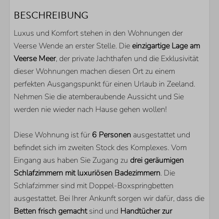
BADEZIMMER
BESCHREIBUNG
Dusche
Luxus und Komfort stehen in den Wohnungen der
Waschbecken
Veerse Wende an erster Stelle. Die
einzigartige Lage am
Gästetoilette
Veerse Meer
, der private Jachthafen und die Exklusivität
AUSSENBEREICH
dieser Wohnungen machen diesen Ort zu einem
perfekten Ausgangspunkt für einen Urlaub in Zeeland.
Parkplatz direkt am Haus
Nehmen Sie die atemberaubende Aussicht und Sie
Balkon
werden nie wieder nach Hause gehen wollen!
Eigener Bootssteg
Diese Wohnung ist für
6 Personen
ausgestattet und
KÜCHE
befindet sich im zweiten Stock des Komplexes. Vom
Eingang aus haben Sie Zugang zu
drei geräumigen
Kühlschrank
Schlafzimmern mit luxuriösen Badezimmern
. Die
Kühlschrank mit Gefrierfach
Schlafzimmer sind mit Doppel-Boxspringbetten
Nespresso Kaffeemachine
ausgestattet. Bei Ihrer Ankunft sorgen wir dafür, dass die
Backofen
Betten frisch gemacht
sind und
Handtücher zur
Geschirrspülmaschine