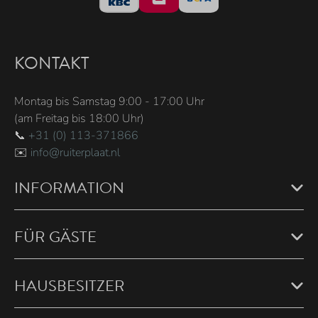
KONTAKT
Montag bis Samstag 9:00 - 17:00 Uhr
(am Freitag bis 18:00 Uhr)
📞
+31 (0) 113-371866
✉️
info@ruiterplaat.nl
INFORMATION
FÜR GÄSTE
HAUSBESITZER