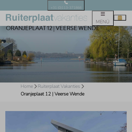
+31 (0)113-371866
MENÜ
ORANJEPLAAT 12 | VEERSE WENDE
Home
Ruiterplaat Vakanties
Oranjeplaat 12 | Veerse Wende