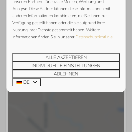
unseren Partnern für soziale Medien, Werbung und
Haustier geeignet.
Analyse. Diese Partner können diese Informationen mit
anderen Informationen kombinieren, die Sie ihnen zur
Wohnfläche: 212m² | Grundstücksfläche: 1031m²
Verfügung gestellt haben oder die sie aufgrund Ihrer
Energie-Label:
Nutzung ihrer Dienste gesammelt haben. Weitere
Informationen finden Sie in unserer
Datenschutzrichtlinie
.
ALLE AKZEPTIEREN
INDIVIDUELLE EINSTELLUNGEN
ABLEHNEN
DE