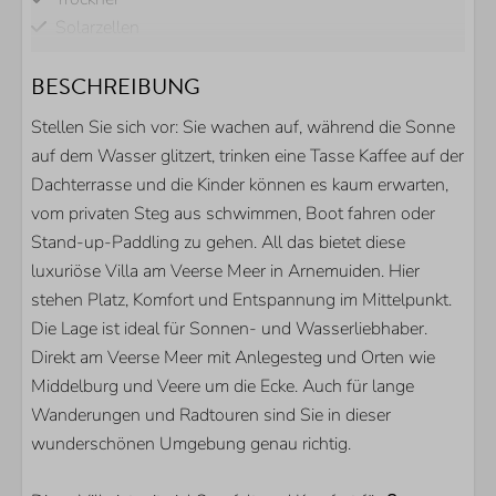
Solarzellen
W-LAN (kostenlos)
BESCHREIBUNG
Rauchfrei
Stellen Sie sich vor: Sie wachen auf, während die Sonne
WELLNESS
auf dem Wasser glitzert, trinken eine Tasse Kaffee auf der
Dachterrasse und die Kinder können es kaum erwarten,
Regendusche
vom privaten Steg aus schwimmen, Boot fahren oder
BADEZIMMER
Stand-up-Paddling zu gehen. All das bietet diese
luxuriöse Villa am Veerse Meer in Arnemuiden. Hier
Begehbare Dusche
stehen Platz, Komfort und Entspannung im Mittelpunkt.
Badewanne
Die Lage ist ideal für Sonnen- und Wasserliebhaber.
Toilette
Direkt am Veerse Meer mit Anlegesteg und Orten wie
Waschbecken
Middelburg und Veere um die Ecke. Auch für lange
Gästetoilette
Wanderungen und Radtouren sind Sie in dieser
wunderschönen Umgebung genau richtig.
AUSSENBEREICH