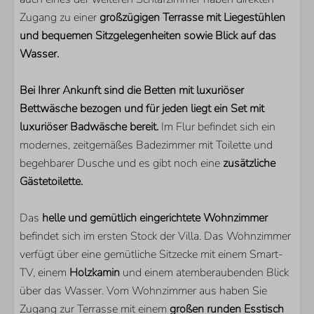
Am Wasser
Zugang zu einer
großzügigen Terrasse mit Liegestühlen
Ruhige Lage
und bequemen Sitzgelegenheiten sowie Blick auf das
Wasser.
PARKEN
Bei Ihrer Ankunft sind die Betten mit luxuriöser
Veerse Wende
Bettwäsche bezogen und für jeden liegt ein Set mit
luxuriöser Badwäsche bereit.
Im Flur befindet sich ein
SCHLAFZIMMER
modernes, zeitgemäßes Badezimmer mit Toilette und
Anzahl Einzelbetten: 2
begehbarer Dusche und es gibt noch eine
zusätzliche
Anzahl Doppelbetten: 3
Gästetoilette.
Schlafzimmer mit En-Suite Badezimmer: 1
Anzahl Schlafzimmer mit Fernseher: 3
Das
helle und gemütlich eingerichtete Wohnzimmer
befindet sich im ersten Stock der Villa. Das Wohnzimmer
WOHNBEREICH
verfügt über eine gemütliche Sitzecke mit einem Smart-
TV, einem
Holzkamin
und einem atemberaubenden Blick
Smart TV
über das Wasser. Vom Wohnzimmer aus haben Sie
Zusätzliche ausländische Kanäle
Zugang zur Terrasse mit einem
großen runden Esstisch