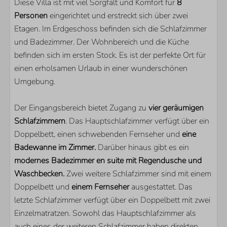
Diese Villa ist mit viel Sorgfalt und Komfort für
8
Parkplatz direkt am Haus
Personen
eingerichtet und erstreckt sich über zwei
Loungeset
Etagen. Im Erdgeschoss befinden sich die Schlafzimmer
Abstellraum für Fahrräder
und Badezimmer. Der Wohnbereich und die Küche
Komplett eingezäunter Garten
befinden sich im ersten Stock. Es ist der perfekte Ort für
Eigener Bootssteg
einen erholsamen Urlaub in einer wunderschönen
Bootsrampe
Umgebung.
KÜCHE
Der Eingangsbereich bietet Zugang zu
vier geräumigen
Schlafzimmern
Kühlschrank mit Gefrierfach
. Das Hauptschlafzimmer verfügt über ein
Doppelbett, einen schwebenden Fernseher und
Nespresso Kaffeemachine
eine
Badewanne im Zimmer.
Kombi-Mikrowelle
Darüber hinaus gibt es ein
modernes Badezimmer en suite mit Regendusche und
Geschirrspülmaschine
Waschbecken.
Quooker
Zwei weitere Schlafzimmer sind mit einem
Doppelbett und
einem Fernseher
ausgestattet. Das
LAGE
letzte Schlafzimmer verfügt über ein Doppelbett mit zwei
Einzelmatratzen. Sowohl das Hauptschlafzimmer als
Direkt am Veerse Meer
auch eines der weiteren Schlafzimmer haben direkten