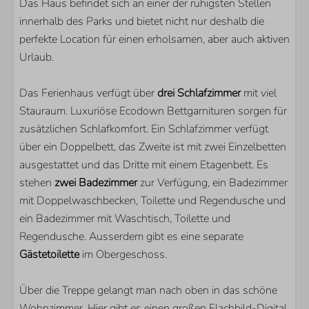
Das Haus befindet sich an einer der ruhigsten Stellen
Senseo kaffeemachine
innerhalb des Parks und bietet nicht nur deshalb die
Caffissimo Kapsel Kaffeemaschine
perfekte Location für einen erholsamen, aber auch aktiven
Filterkaffeemaschine
Urlaub.
Kombi-Mikrowelle
Geschirrspülmaschine
Das Ferienhaus verfügt über
drei Schlafzimmer
mit viel
LAGE
Stauraum. Luxuriöse Ecodown Bettgarnituren sorgen für
zusätzlichen Schlafkomfort. Ein Schlafzimmer verfügt
Garten in Südlage
über ein Doppelbett, das Zweite ist mit zwei Einzelbetten
Freie Sicht über die Polderlandschaft
ausgestattet und das Dritte mit einem Etagenbett. Es
Ruhige Lage
stehen
zwei Badezimmer
zur Verfügung, ein Badezimmer
mit Doppelwaschbecken, Toilette und Regendusche und
PARKEN
ein Badezimmer mit Waschtisch, Toilette und
Regendusche. Ausserdem gibt es eine separate
Roompot Beach Resort
Gästetoilette
im Obergeschoss.
SCHLAFZIMMER
Über die Treppe gelangt man nach oben in das schöne
Anzahl Einzelbetten: 2
Wohnzimmer. Hier gibt es einen großen Flachbild-Digital