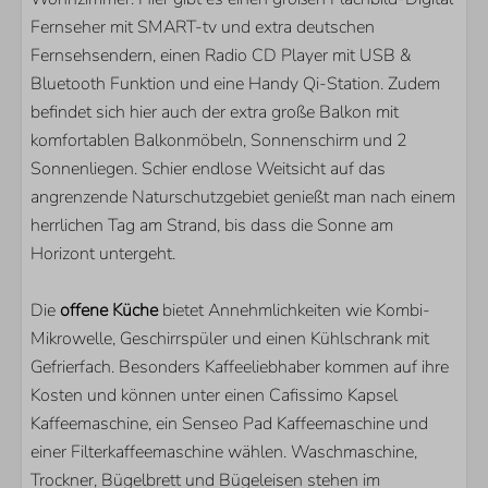
Anzahl Doppelbetten: 1
Fernseher mit SMART-tv und extra deutschen
Anzahl der Etagenbetten: 1
Fernsehsendern, einen Radio CD Player mit USB &
Bluetooth Funktion und eine Handy Qi-Station. Zudem
WOHNBEREICH
befindet sich hier auch der extra große Balkon mit
komfortablen Balkonmöbeln, Sonnenschirm und 2
Smart TV
Sonnenliegen. Schier endlose Weitsicht auf das
Zusätzliche ausländische Kanäle
angrenzende Naturschutzgebiet genießt man nach einem
herrlichen Tag am Strand, bis dass die Sonne am
Horizont untergeht.
Die
offene Küche
bietet Annehmlichkeiten wie Kombi-
Mikrowelle, Geschirrspüler und einen Kühlschrank mit
Gefrierfach. Besonders Kaffeeliebhaber kommen auf ihre
Kosten und können unter einen Cafissimo Kapsel
Kaffeemaschine, ein Senseo Pad Kaffeemaschine und
einer Filterkaffeemaschine wählen. Waschmaschine,
Trockner, Bügelbrett und Bügeleisen stehen im