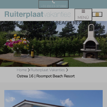
+31 (0)113-371866
MENÜ
OSTREA 16 | ROOMPOT BEACH RESORT
Home
Ruiterplaat Vakanties
Ostrea 16 | Roompot Beach Resort