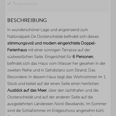
Regendusche
BADEZIMMER
BESCHREIBUNG
Doppelwaschbecken
In wunderschöner Lage und angrenzend zum
Gästetoilette
Nationalpark De Oosterschelde befindet sich dieses
stimmungsvoll und modern eingerichtete Doppel-
AUSSENBEREICH
Ferienhaus
mit einer sonnigen Terrasse auf der
südwestlichen Seite. Eingerichtet für
6 Personen
,
Parkplatz direkt am Haus
befindet sich das Haus vom Wasser her gesehen in der
Garten
zweiten Reihe und in Gehdistanz zum Strand. Das
Teilweise umzäunter Garten
Besondere: In diesem Haus liegt das Wohnzimmer im 1.
Terrasse
Stock und bietet auf der einen Seite einen herrlichen
Balkon
Ausblick auf das Meer
, über den Jachthafen und die
Oosterschelde und auf der anderen Seite auf die
KÜCHE
ausgedehnten Ländereien Nord-Bevelands. Im Sommer
sind die Schlafzimmer im Erdgeschoss angenehm kühl.
Kühlschrank