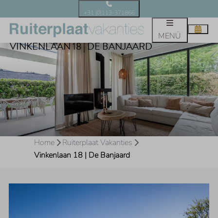
+31 (0)113-371866
MENÜ
VINKENLAAN 18 | DE BANJAARD
Home
Ruiterplaat Vakanties
Vinkenlaan 18 | De Banjaard