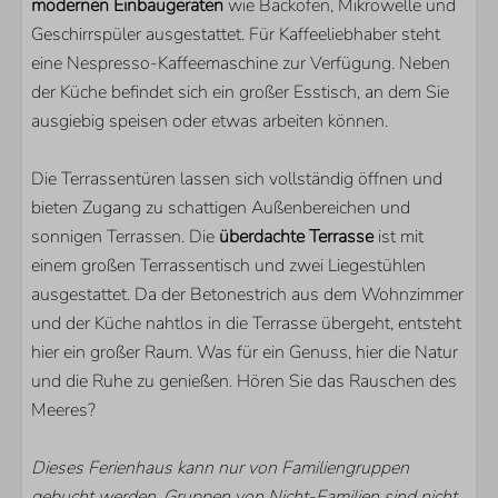
modernen Einbaugeräten
Kühlschrank mit Gefrierfach
wie Backofen, Mikrowelle und
Geschirrspüler ausgestattet. Für Kaffeeliebhaber steht
Nespresso Kaffeemachine
eine Nespresso-Kaffeemaschine zur Verfügung. Neben
Backofen
der Küche befindet sich ein großer Esstisch, an dem Sie
Mikrowelle
ausgiebig speisen oder etwas arbeiten können.
Geschirrspülmaschine
LAGE
Die Terrassentüren lassen sich vollständig öffnen und
bieten Zugang zu schattigen Außenbereichen und
Nur wenige Gehminuten vom Banjaardstrand entfernt
sonnigen Terrassen. Die
überdachte Terrasse
ist mit
einem großen Terrassentisch und zwei Liegestühlen
PARKEN
ausgestattet. Da der Betonestrich aus dem Wohnzimmer
und der Küche nahtlos in die Terrasse übergeht, entsteht
De Banjaard
hier ein großer Raum. Was für ein Genuss, hier die Natur
und die Ruhe zu genießen. Hören Sie das Rauschen des
SCHLAFZIMMER
Meeres?
Anzahl Einzelbetten: 6
Schlafzimmer mit En-Suite Badezimmer: 3
Dieses Ferienhaus kann nur von Familiengruppen
Anzahl Schlafzimmer mit Fernseher: 3
gebucht werden. Gruppen von Nicht-Familien sind nicht