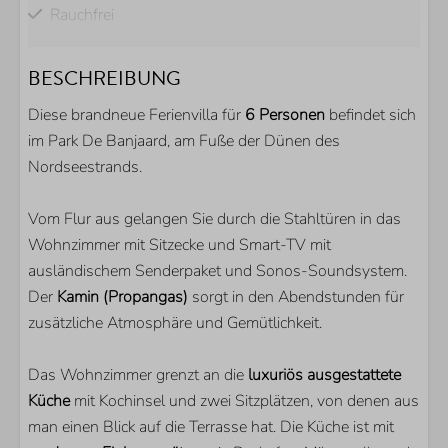
Rauchfrei
BADEZIMMER
BESCHREIBUNG
Begehbare Dusche
Diese brandneue Ferienvilla für
6 Personen
befindet sich
Toilette
im Park De Banjaard, am Fuße der Dünen des
Waschbecken
Nordseestrands.
Gästetoilette
Vom Flur aus gelangen Sie durch die Stahltüren in das
AUSSENBEREICH
Wohnzimmer mit Sitzecke und Smart-TV mit
ausländischem Senderpaket und Sonos-Soundsystem.
Parkplatz direkt am Haus
Der
Kamin (Propangas)
sorgt in den Abendstunden für
Garten
zusätzliche Atmosphäre und Gemütlichkeit.
Terrasse
Überdachte Terrasse
Das Wohnzimmer grenzt an die
luxuriös ausgestattete
Küche
mit Kochinsel und zwei Sitzplätzen, von denen aus
KÜCHE
man einen Blick auf die Terrasse hat. Die Küche ist mit