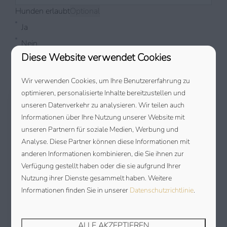
Hunden erlaubt
Optional
Ja
Nein
Nachricht
Optional
Diese Website verwendet Cookies
Wir verwenden Cookies, um Ihre Benutzererfahrung zu
optimieren, personalisierte Inhalte bereitzustellen und
unseren Datenverkehr zu analysieren. Wir teilen auch
SENDEN
UNVERBINDLICHE
Informationen über Ihre Nutzung unserer Website mit
Gesichert durch reCaptcha,
Datenschutzbestimmungen
und
VORRESERVIERUNG FÜR 2027
unseren Partnern für soziale Medien, Werbung und
Servicebedingungen
gelten.
Analyse. Diese Partner können diese Informationen mit
Möchten Sie sich Ihren bevorzugten
anderen Informationen kombinieren, die Sie ihnen zur
Urlaubszeitraum oder Ihre Wunschunterkunft für
Verfügung gestellt haben oder die sie aufgrund Ihrer
2027 sichern? Über dieses Formular können Sie
Nutzung ihrer Dienste gesammelt haben. Weitere
eine unverbindliche Vorreservierung vornehmen.
Informationen finden Sie in unserer
Datenschutzrichtlinie
.
Buchen Sie noch vor 2026? Dann profitieren Sie
von besonders flexiblen Konditionen: Bei einer
Stornierung bis zu 60 Tage vor Anreise betragen
ALLE AKZEPTIEREN