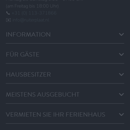
(am Freitag bis 18:00 Uhr)
📞
+31 (0) 113-371866
✉️
info@ruiterplaat.nl
INFORMATION
FÜR GÄSTE
HAUSBESITZER
MEISTENS AUSGEBUCHT
VERMIETEN SIE IHR FERIENHAUS