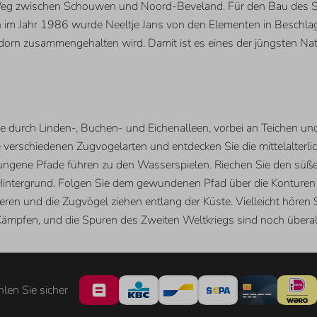
Weg zwischen Schouwen und Noord-Beveland. Für den Bau des S
iten im Jahr 1986 wurde Neeltje Jans von den Elementen in Besc
orn zusammengehalten wird. Damit ist es eines der jüngsten Nat
 durch Linden-, Buchen- und Eichenalleen, vorbei an Teichen un
ie verschiedenen Zugvogelarten und entdecken Sie die mittelalte
lungene Pfade führen zu den Wasserspielen. Riechen Sie den sü
intergrund. Folgen Sie dem gewundenen Pfad über die Konturen 
ren und die Zugvögel ziehen entlang der Küste. Vielleicht hören
mpfen, und die Spuren des Zweiten Weltkriegs sind noch überall 
len Sie sicher