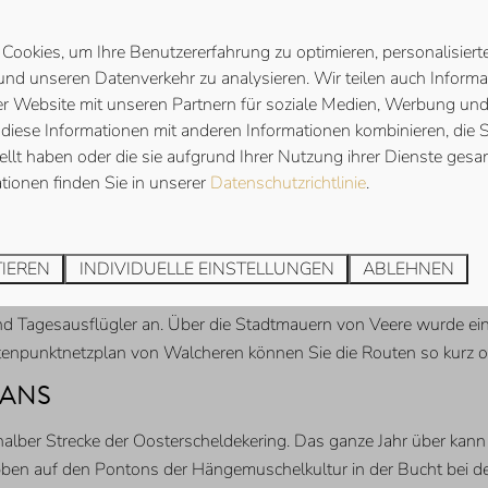
ookies, um Ihre Benutzererfahrung zu optimieren, personalisierte
 und unseren Datenverkehr zu analysieren. Wir teilen auch Informa
r Website mit unseren Partnern für soziale Medien, Werbung und
lburg während einer amüsanten zweistündigen Tour und entdecken S
diese Informationen mit anderen Informationen kombinieren, die S
auch unendlich viele Gassen und eine bewegte Vergangenheit, die 
llt haben oder die sie aufgrund Ihrer Nutzung ihrer Dienste ges
).
www.stegentochtenmiddelburg.nl
tionen finden Sie in unserer
Datenschutzrichtlinie
.
RN VON VEERE & VEERSE BOS
besondere Verbindung zu Schottland, denn sie war einst der einzig
TIEREN
INDIVIDUELLE EINSTELLUNGEN
ABLEHNEN
er diese schottische Zeit finden Sie im Museum De Schotse Huizen
r und Tagesausflügler an. Über die Stadtmauern von Veere wurde
tenpunktnetzplan von Walcheren können Sie die Routen so kurz 
JANS
uf halber Strecke der Oosterscheldekering. Das ganze Jahr über k
ben auf den Pontons der Hängemuschelkultur in der Bucht bei de