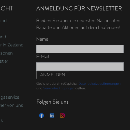
UCHT
ANMELDUNG FÜR NEWSLETTER
land
Bleiben Sie über die neuesten Nachrichten,
Rabatte und Aktionen auf dem Laufenden!
und
Name
r in Zeeland
rsonen
E-Mail
tier
ANMELDEN
Gesichert durch reCaptcha,
Datenschutzbestimmungen
und
Servicebedingungen
gelten.
gsservice
Folgen Sie uns
mer von uns
us