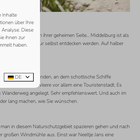
 Inhalte
tionen über Ihre
 Analyse. Diese
ie die Stadt von ihrer geheimen Seite... Middelburg ist als
ie ihnen zur
Sie während der Tour selbst entdecken werden. Auf halber
ammelt haben.
e Ort in den Niederlanden, an dem schottische Schiffe
DE
. Heutzutage ist Veere vor allem eine Touristenstadt. Es
 ein Wanderweg angelegt. Sehr empfehlenswert. Und auch im
oder lang machen, wie Sie wünschen.
ann man in diesem Naturschutzgebiet spazieren gehen und nach
r großen Windmühle aus. Einst war Neeltje Jans eine