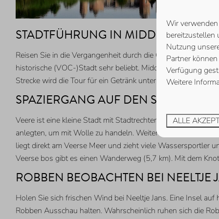
Wir verwenden C
STADTFÜHRUNG IN MIDDELBURG
bereitzustellen
Nutzung unsere
Reisen Sie in die Vergangenheit durch die Gassen von Midde
Partner können 
historische (VOC-)Stadt sehr beliebt. Middelburg hat aber 
Verfügung geste
Strecke wird die Tour für ein Getränk unterbrochen (inklusive
Weitere Informa
SPAZIERGANG AUF DEN STADTMAUE
Veere ist eine kleine Stadt mit Stadtrechten. Sie hatte eine 
ALLE AKZEP
anlegten, um mit Wolle zu handeln. Weitere Informationen üb
liegt direkt am Veerse Meer und zieht viele Wassersportle
Veerse bos gibt es einen Wanderweg (5,7 km). Mit dem Kno
ROBBEN BEOBACHTEN BEI NEELTJE 
Holen Sie sich frischen Wind bei Neeltje Jans. Eine Insel a
Robben Ausschau halten. Wahrscheinlich ruhen sich die Rob