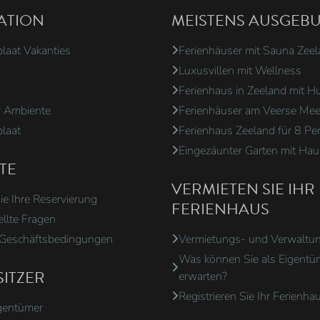
ATION
MEISTENS AUSGEB
plaat Vakanties
Ferienhäuser mit Sauna Zee
Luxusvillen mit Wellness
Ferienhaus in Zeeland mit H
r Ambiente
Ferienhäuser am Veerse Mee
plaat
Ferienhaus Zeeland für 8 Pe
Eingezäunter Garten mit Haus
TE
VERMIETEN SIE IHR
ie Ihre Reservierung
FERIENHAUS
ellte Fragen
 Geschäftsbedingungen
Vermietungs- und Verwaltun
Was können Sie als Eigentü
ITZER
erwarten?
Registrieren Sie Ihr Ferienha
igentümer